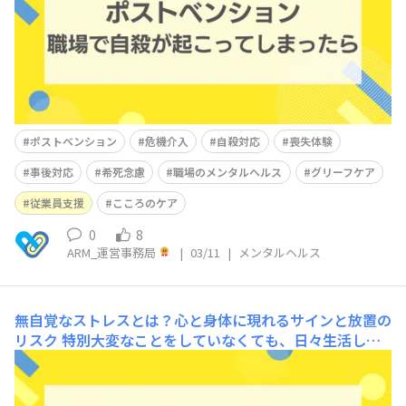
防策を講じる。 インターベンション（Intervention）：
自殺の危険が迫ってい
ポストベンション
危機介入
自殺対応
喪失体験
事後対応
希死念慮
職場のメンタルヘルス
グリーフケア
従業員支援
こころのケア
0
8
ARM_運営事務局
|
03/11
|
メンタルヘルス
無自覚なストレスとは？心と身体に現れるサインと放置の
リスク
特別大変なことをしていなくても、日々生活して
いると、知らず知らずのうちにストレスが溜まる場合があ
りますよね。しかし、無自覚なストレスが溜まり過ぎる
と、心身の不調に繋がり、回復が遅くなってしまう危険性