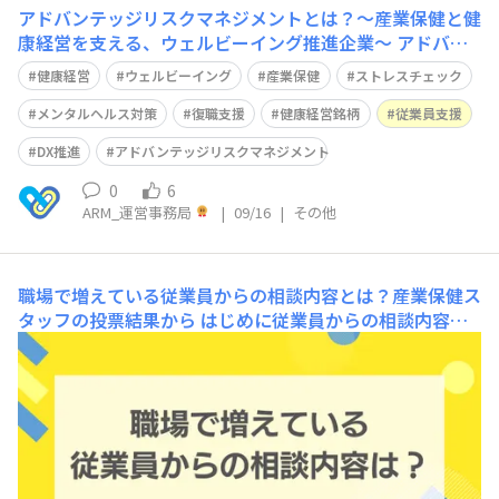
アドバンテッジリスクマネジメントとは？～産業保健と健
康経営を支える、ウェルビーイング推進企業～
アドバン
テッジリスクマネジメント（ARM）とは企業の産業保健
健康経営
ウェルビーイング
産業保健
ストレスチェック
支援・復職支援してウェルビーイング経営や健康経営推進
を総合的にサポートするヘルスケアソリューション企業で
メンタルヘルス対策
復職支援
健康経営銘柄
従業員支援
す。私たちは「企業に未来基準の元気を！」を掲げ、働く
DX推進
アドバンテッジリスクマネジメント
人々のウェルビーイング企業の持続的成長を支えるパート
ナーとして活動しております。会社
0
6
ARM_運営事務局
|
09/16
|
その他
職場で増えている従業員からの相談内容とは？産業保健ス
タッフの投票結果から
はじめに従業員からの相談内容
は、時代や職場環境の変化とともに変わっていきます。産
業保健スタッフにとっては「いま現場で増えている相談は
何か」を把握することが、効果的な支援や施策立案につな
がります。今回、さんぽLABでは産業保健スタッフを対象
に「あなたの職場で増えている従業員からの相談内容
は？」という投