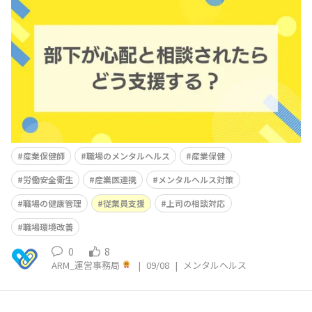
なく、まず上司から「最近部下の様子がおかしい」と相談
されることも少なくありません。 産業保健師にとって、
このような相談は早期対応のきっかけであり、同時に上司
との信頼関係構築のチャンスでもあります。 ここでは、
上司からの相談にどう対応し
産業保健師
職場のメンタルヘルス
産業保健
労働安全衛生
産業医連携
メンタルヘルス対策
職場の健康管理
従業員支援
上司の相談対応
職場環境改善
0
8
ARM_運営事務局
|
09/08
|
メンタルヘルス