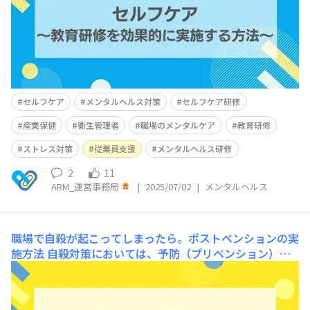
ことが大切です。 本記事では、産業保健スタッフ・衛生
管理者の
セルフケア
メンタルヘルス対策
セルフケア研修
産業保健
衛生管理者
職場のメンタルケア
教育研修
ストレス対策
従業員支援
メンタルヘルス研修
2
11
ARM_運営事務局
|
2025/07/02
|
メンタルヘルス
職場で自殺が起こってしまったら。ポストベンションの実
施方法
自殺対策においては、予防（プリベンション）
と、危機介入（インターベンション）、事後対応（ポスト
ベンション）という3つのアプローチが必要です。 プリベ
ンション（Prevention）：自殺のリスク要因を減らし予