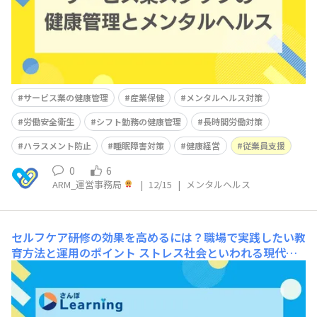
また、シフト勤務や長時間労働など勤務形態が多様で、健
康管理体制を整備しにくいという構造的
サービス業の健康管理
産業保健
メンタルヘルス対策
労働安全衛生
シフト勤務の健康管理
長時間労働対策
ハラスメント防止
睡眠障害対策
健康経営
従業員支援
0
6
ARM_運営事務局
|
12/15
|
メンタルヘルス
セルフケア研修の効果を高めるには？職場で実践したい教
育方法と運用のポイント
ストレス社会といわれる現代。
企業におけるメンタルヘルス対策の第一歩は、従業員自身
が心と体の変化に気づき、自ら対処する「セルフケア」で
す。 厚生労働省も推奨するこのセルフケア教育は、形式
だけで終わらせず、従業員の気づきや行動変容を引き出す