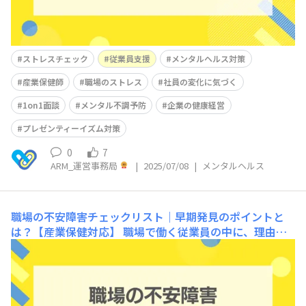
ストレスチェック
従業員支援
メンタルヘルス対策
産業保健師
職場のストレス
社員の変化に気づく
1on1面談
メンタル不調予防
企業の健康経営
プレゼンティーイズム対策
0
7
ARM_運営事務局
|
2025/07/08
|
メンタルヘルス
職場の不安障害チェックリスト｜早期発見のポイントと
は？【産業保健対応】
職場で働く従業員の中に、理由も
なく強い不安を感じたり、人前での発表を極度に怖がった
りする方はいませんか。不安障害は働く世代に多い精神的
疾患で、職場での気づきが遅れると症状が悪化し、休職や
離職につながる可能性があります。本記事では不安障害の