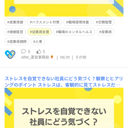
産業保健
ハラスメント対策
職場環境改善
労務管理
健康経営
従業員支援
職場のメンタルヘルス
産業医
産業保健師
人事
0
5
ARM_運営事務局
|
08/29
|
その他
ストレスを自覚できない社員にどう気づく？観察とヒアリ
ングのポイント
ストレスは、客観的に見てストレスだと
感じるものから、日常の中で少しずつ蓄積する小さなスト
レスまでさまざまです。しかし、ストレスを自覚できない
まま放置すると、やがて心身への影響が大きくなり、仕事
が続けられなくなる可能性があるため注意が必要になりま
す。最近では、 不調を感じながらも、相談や受診に踏み
出せ