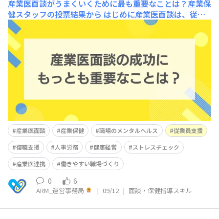
産業医面談がうまくいくために最も重要なことは？産業保
健スタッフの投票結果から
はじめに産業医面談は、従業
員の健康管理や就業上の配慮を進めるうえで重要な役割を
担っています。しかし、「面談が形骸化してしまう」「従
業員が本音を話してくれない」など、現場では課題も少な
くありません。そこで、さんぽLABでは産業保健スタッフ
を対象に「産業医面談がうまくいくために最も重要だと思
うことは？」
産業医面談
産業保健
職場のメンタルヘルス
従業員支援
復職支援
人事労務
健康経営
ストレスチェック
産業医連携
働きやすい職場づくり
0
6
ARM_運営事務局
|
09/12
|
面談・保健指導スキル