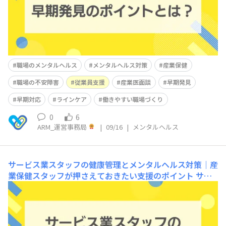
早期発見と対応について解説していきます。 ＜目次＞
職場のメンタルヘルス
メンタルヘルス対策
産業保健
職場の不安障害
従業員支援
産業医面談
早期発見
早期対応
ラインケア
働きやすい職場づくり
0
6
ARM_運営事務局
|
09/16
|
メンタルヘルス
サービス業スタッフの健康管理とメンタルヘルス対策｜産
業保健スタッフが押さえておきたい支援のポイント
サー
ビス業とは、小売・飲食・宿泊・介護など、人と直接関わ
る業務を担う職種を指します。非正規雇用やアルバイトが
多く、小規模事業所が多い点も特徴です。そのため、産業
医や保健師が配置されていない職場も少なくありません。