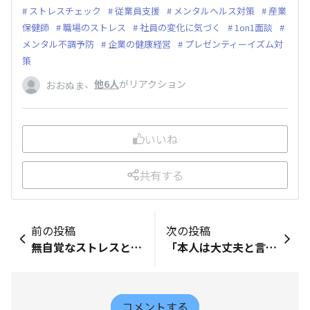
ストレスチェック
従業員支援
メンタルヘルス対策
産業
保健師
職場のストレス
社員の変化に気づく
1on1面談
メンタル不調予防
企業の健康経営
プレゼンティーイズム対
策
、
他6人
がリアクション
おおぬま
いいね
共有する
前の投稿
次の投稿
無自覚なストレスとは？心と身体に現れるサインと放置のリスク
「本人は大丈夫と言うけれど…」無自覚なストレスに寄り添う支援のヒント
コメントする