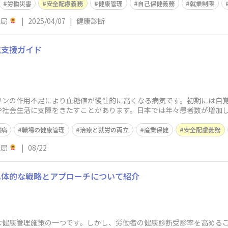
労働災害
安全配慮義務
健康管理
自己保健義務
就業制限
務局
|
2025/04/07
|
健康診断
立支援ガイド
スリンの作用不足により血糖値が慢性的に高くなる病気です。初期には自
や社会生活に支障をきたすことがあります。日本では年々患者数が増加
ています。糖尿病
慣病
職場の健康管理
治療と就労の両立
産業保健
安全配慮義務
務局
|
08/22
具体的な戦略とアプローチについて紹介
な健康管理施策の一つです。しかし、労働者の健康診断受診率を高める