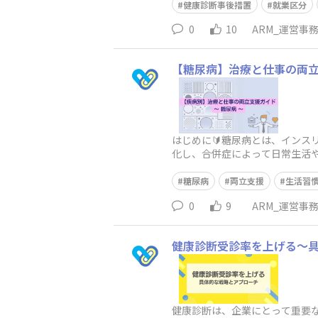
健康診断事後措置
就業区分
0
10
ARM_運営事
【糖尿病】治療と仕事の両
はじめに🔰糖尿病とは、イン
化し、合併症によって日常生活
やその予備群の割合が高くなっ
糖尿病
両立支援
生活習
0
9
ARM_運営事
健康診断受診率を上げる～
健康診断は、企業にとって重要