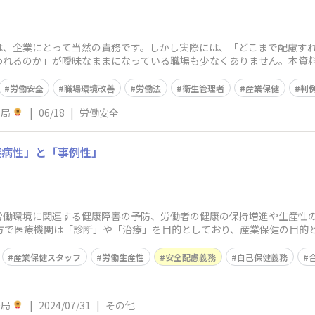
は、企業にとって当然の責務です。しかし実際には、「どこまで配慮す
われるのか」が曖昧なままになっている職場も少なくありません。本資
講じるべき対策、そ
労働安全
職場環境改善
労働法
衛生管理者
産業保健
判
務局
|
06/18
|
労働安全
疾病性」と「事例性」
労働環境に関連する健康障害の予防、労働者の健康の保持増進や生産性
医療機関は「診断」や「治療」を目的としており、産業保健の目的とは異なります。 
を分けて考
産業保健スタッフ
労働生産性
安全配慮義務
自己保健義務
務局
|
2024/07/31
|
その他