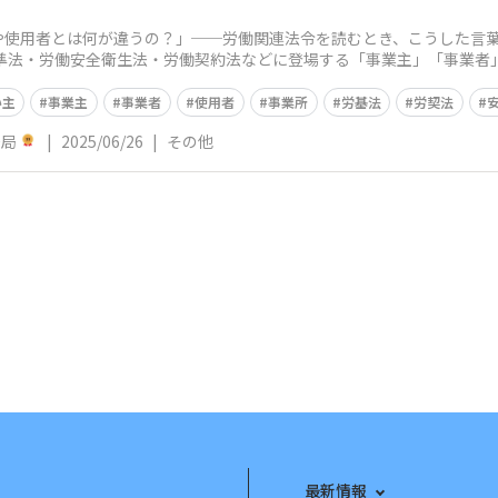
や使用者とは何が違うの？」──労働関連法令を読むとき、こうした言
基準法・労働安全衛生法・労働契約法などに登場する「事業主」「事業者
業保健スタッフ
い主
事業主
事業者
使用者
事業所
労基法
労契法
務局
|
2025/06/26
|
その他
最新情報