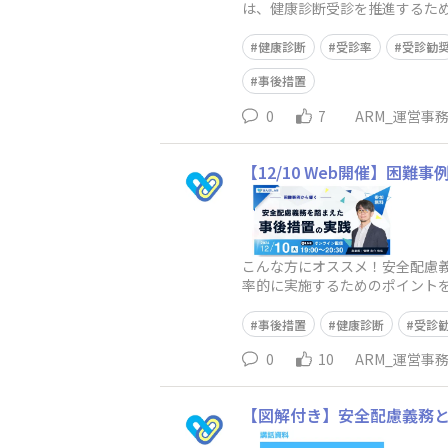
は、健康診断受診を推進するための戦略とアプローチについて考
る 3.プライバシーへの配慮
健康診断
受診率
受診勧
事後措置
0
7
ARM_運営事
【12/10 Web開催】困
こんな方にオススメ！安全配慮
率的に実施するためのポイント
しかし、数値から就業判定が難
事後措置
健康診断
受診
0
10
ARM_運営事
【図解付き】安全配慮義務