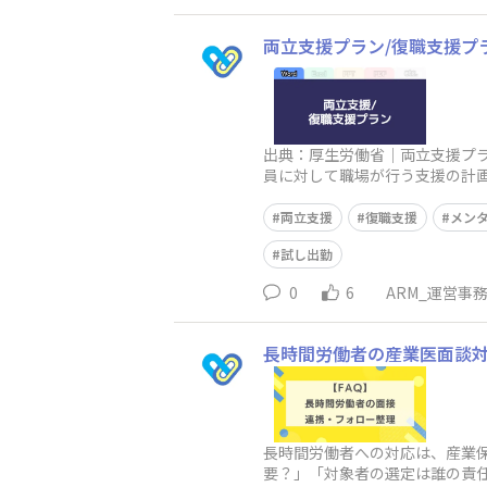
両立支援プラン/復職支援プ
出典：厚生労働省｜両立支援プ
員に対して職場が行う支援の計
の計画のことです。両立支援プ
両立支援
復職支援
メン
試し出勤
0
6
ARM_運営事
長時間労働者の産業医面談対
長時間労働者への対応は、産業
要？」「対象者の選定は誰の責