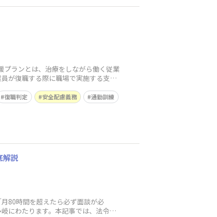
援プランとは、治療をしながら働く従業
業員が復職する際に職場で実施する支援
復職判定
安全配慮義務
通勤訓練
底解説
月80時間を超えたら必ず面談が必
多岐にわたります。本記事では、法令に