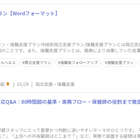
ラン【Wordフォーマット】
ラン・復職支援プラン作成例両立支援プラン/復職支援プランとは両立支
画のことです。また、復職支援プランとは、傷病により休業していた従
ラン、復職支援
タルヘルス
両立支援プラン
復職後フォローアップ
復職支援プラン
務局
|
01/29
|
両立支援・復職支援
応Q&A｜80時間超の基準・実務フロー・保健師の役割まで徹
保健スタッフにとって重要かつ判断に迷いやすいテーマのひとつです。「
任？」「上司への共有範囲はどこまで？」など、実務で直面する疑問は