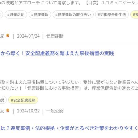
察します。 【目次】 1.コミュニケーションと啓発活動 2.受診のハードルを下げ
奨
啓発活動
健康情報
健康情報の取り扱い
労働安全衛生法
務局
|
2024/07/24
|
健康診断
難事例から導く！安全配慮義務を踏まえた事後措置の実践
義務を踏まえた事後措置について学びたい！受診に繋がらない従業員へ
を知りたい！「健康診断における事後措置」は、産業保健活動を進める
しいケースや、医
勧奨
安全配慮義務
務局
|
2024/10/22
|
一般公開
とは？違反事例・法的根拠・企業がとるべき対策をわかりやす