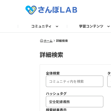
コミュニティ
学習コンテンツ
自己紹介
セミナー
衛生講話資料
求人TOP
法令／旬ネタ
お困りごとQ＆A
動画
産業医
フォーマット/テンプレー
運営からのお知らせ
記事
保健師・看護
人事
ガ
ホーム
詳細検索
詳細検索
全体検索
タ
ハッシュタグ
検索結果表示