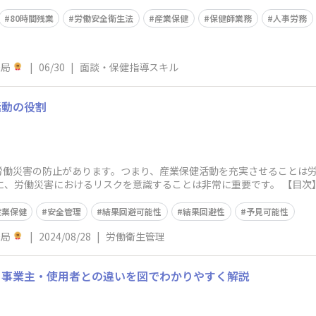
現場で押さえておく
80時間残業
労働安全衛生法
産業保健
保健師業務
人事労務
務局
|
06/30
|
面談・保健指導スキル
活動の役割
労働災害の防止があります。つまり、産業保健活動を充実させることは
けるリスクを意識することは非常に重要です。 【目次】 1.労働災害とは 2.労働災害についての
産業保健
安全管理
結果回避可能性
結果回避性
予見可能性
務局
|
2024/08/28
|
労働衛生管理
｜事業主・使用者との違いを図でわかりやすく解説