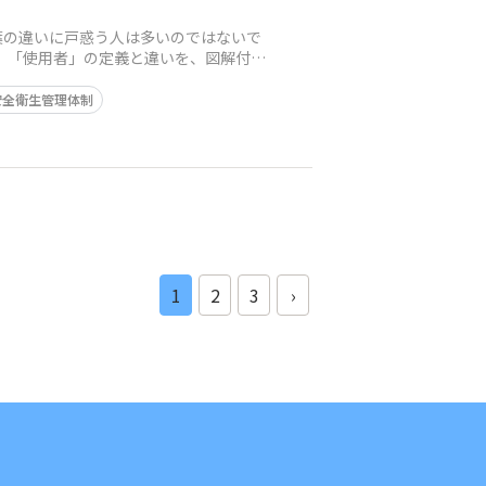
葉の違いに戸惑う人は多いのではないで
」「使用者」の定義と違いを、図解付き
安全衛生管理体制
1
2
3
›