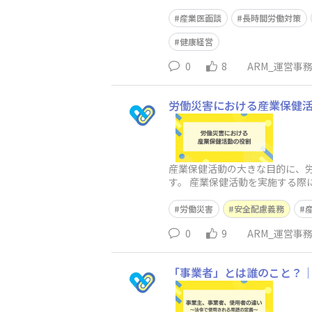
基づいた正しい理解とともに、
産業医面談
長時間労働対策
健康経営
0
8
ARM_運営事
労働災害における産業保健
産業保健活動の大きな目的に、
す。 産業保健活動を実施する際に、労働災害にお
事業主の責任と義務 3.労
労働災害
安全配慮義務
0
9
ARM_運営事
「事業者」とは誰のこと？