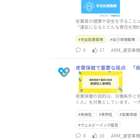
従業員の健康や安全を守ること
「違反になるとどんな責任を問
から、違反の判断基準、企業が
安全配慮義務
自己保健義務
0
17
ARM_運営事
産業保健で重要な視点 「
産業保健の目的は、労働条件と
く人」を対象としています。 一方で
するためには、疾病性と事例性
疾病性
事例性
産業保健
ウェルビーイング経営
0
10
ARM_運営事