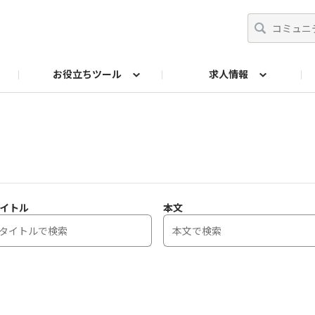
お役立ちツール
求人情報
ト
師
からの相談Q&A
イドブック
採用ご担当者
リーフレット
産業保健基礎講座
投票
法令チェック
交流イベント
産業医アドバンスト研
両立支援ガ
イトル
本文