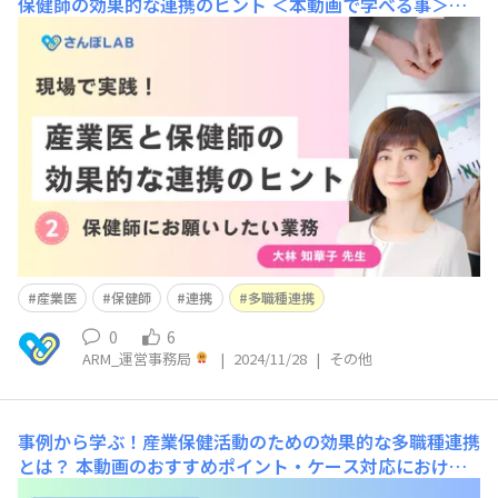
保健師の効果的な連携のヒント
＜本動画で学べる事＞産
業医から保健師にお願いしたい業務短い時間で産業医と効
果的に連携する方法 本動画は2024年10月10日（木）に大
林知華子先生にご講演いただいた『産業医と保健師の効果
的な連携のヒント』の内容をダイジェストにしたもので
す。短い時間で産業医と効果的に連携を進める方法を学ぶ
こ
産業医
保健師
連携
多職種連携
0
6
ARM_運営事務局
|
2024/11/28
|
その他
事例から学ぶ！産業保健活動のための効果的な多職種連携
とは？
本動画のおすすめポイント・ケース対応における
工夫について・人事担当者をタイプ別に解説（なかなか動