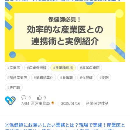
かせません。しかし、専属産業医と嘱託産業医の違いや、
それぞれの業務内容、連携のポイントについて詳しく知っ
ている保健師は意外と少ないかもしれません。本記事で
は、産業医との効率的な連携方法をわかりやすく解説し、
実際の事例を交えながら成功するコツをご
産業医
産業保健師
多職種連携
専属産業医
嘱託産業医
業務効率化
看護職
保健師
役割
専門職
0
9
ARM_運営事務局
|
2025/01/16
|
産業保健体制
②保健師にお願いしたい業務とは？現場で実践！産業医と