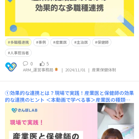
ん。 効果的な多職種連携における、ケース対応のポイン
ト、タイプ別人事担当者へのアプローチに
多職種連携
事例
産業医
主治医
保健師
人事担当者
0
5
ARM_運営事務局
|
2024/11/01
|
産業保健体制
①効果的な連携とは？現場で実践！産業医と保健師の効果
的な連携のヒント
＜本動画で学べる事＞産業医の種類産
業医の業務嘱託産業医の注意点産業医とのスムーズな連携
のヒント 本動画は2024年10月10日（木）に大林知華子先
生にご講演いただいた『産業医と保健師の効果的な連携の
ヒント』の内容をダイジェストにしたものです。産業医の
種類や業務、短い時間で効果的に連携を進め