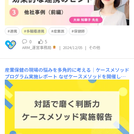
連携
多職種連携
産業医
保健師
0
5
ARM_運営事務局
|
2024/12/05
|
その他
産業保健の現場の悩みを多角的に考える｜ケースメソッド
プログラム実施レポート
なぜケースメソッドを開催した
のか 産業保健の現場では、 産業保健職が一人あるいは少
人数である 他社の事例を聞く機会が少ない 正解のない課
題が多い といった状況があります。 そのような状況のな
かで働く産業保健職を支援し、より活躍できる環境づくり
につなげることを目的として、今回は参加者同