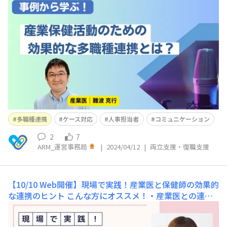
いてくれない/根掘り葉掘り聞いてくる/フットワークが軽
すぎる/ケースを抱え込んでしまう）★アンケートの回答
期間は終了しました。eReworkにご興味のある方はサー
ビス紹介ページよりお問い合わせください★本
多職種連携
ケース対応
人事担当者
コミュニケーション
2
7
ARM_運営事務局
|
2024/04/12
|
両立支援・復職支援
【10/10 Web開催】現場で実践！産業医と保健師の効果的
な連携のヒント
こんな方にオススメ！・産業医との連携
をよりスムーズにしたい方・短い時間で、産業医と効果的
に連携する方法について知りたい方・産業医から見た保健