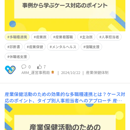
多職種連携
産業医
産業看護職
主治医
人事担当者
診断書
産業保健
メンタルヘルス
復職支援
休職者支援
0
7
ARM_運営事務局
|
2024/10/22
|
産業保健体制
産業保健活動のための効果的な多職種連携とは？ケース対
応のポイント、タイプ別人事担当者へのアプローチ
産業
保健の現場において、円滑に業務を進め、個人、組織の課
題を解決するためには、多職種連携が不可欠です。就労に
伴う課題の解決は、産業医だけでも、産業看護職だけで
も、また人事担当者だけでもうまく進めることはできませ