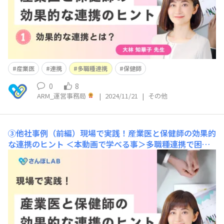
産業医
連携
多職種連携
保健師
0
8
ARM_運営事務局
|
2024/11/21
|
その他
③他社事例（前編）現場で実践！産業医と保健師の効果的
な連携のヒント
＜本動画で学べる事＞多職種連携で困っ
た実際の事例産業医と保健師の業務のすみ分けや優先順位
の付け方産業医と勤務部が異なる場合の対応産業医から適
切な情報共有を頂くための方法 2024年10月10日に実施し
たウェビナーのアーカイブ動画です。 産業医ともっとう
まく連携したい！そんな方へ。 短い時間