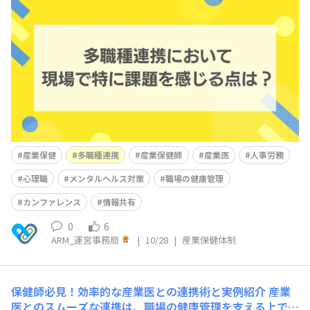
では、産業医・産業看護職・衛生管理者・人事労務担当
者・心理職・主治医など、複数の職種が関わります。それ
ぞれの役割や専門性を活かすことで、より効果的な支援が
可能になりますが、実際の現場では「連携の難しさ」を感
じる声が少なくありません。今回の投票では、産業保健ス
タッフの皆さんに「多職
産業保健
多職種連携
産業保健師
産業医
人事労務
心理職
メンタルヘルス対策
職場の健康管理
カンファレンス
情報共有
0
6
ARM_運営事務局
|
10/28
|
産業保健体制
保健師必見！効率的な産業医との連携術と実例紹介
産業
医とのスムーズな連携は、職場の健康管理を支える上で欠