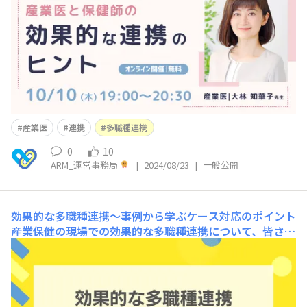
師の役割について知りたい方・多職種連携について他社事
例を知りたい方産業医ともっとうまく連携したい！そんな
方へ。短い時間で効果的に連携を進める方法や、産業医の
視点
産業医
連携
多職種連携
0
10
ARM_運営事務局
|
2024/08/23
|
一般公開
効果的な多職種連携～事例から学ぶケース対応のポイント
産業保健の現場での効果的な多職種連携について、皆さん
はどのような工夫をされていますか？ 社内のケース対応
を進めていくためには、産業医だけでも、産業看護職だけ
でも、また人事担当者だけでもうまく進めることはできま
せん。関係者が適切にコミュニケーションを取り、ケース
対応していくことが重要です。 今回は、対