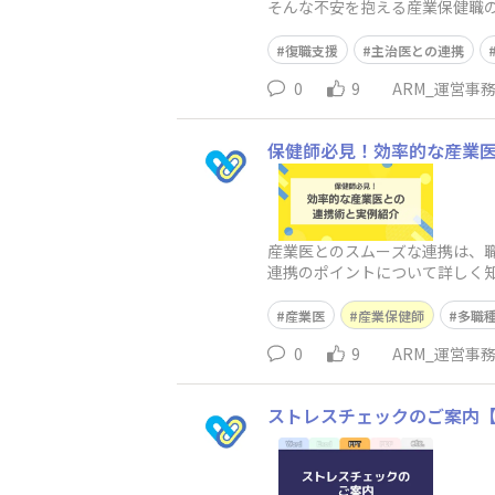
そんな不安を抱える産業保健職の
くリスク回避の視点まで、講師
復職支援
主治医との連携
0
9
ARM_運営事
保健師必見！効率的な産業
産業医とのスムーズな連携は、
連携のポイントについて詳しく
説し、実際の事例を交えながら
産業医
産業保健師
多職
0
9
ARM_運営事
ストレスチェックのご案内【Po