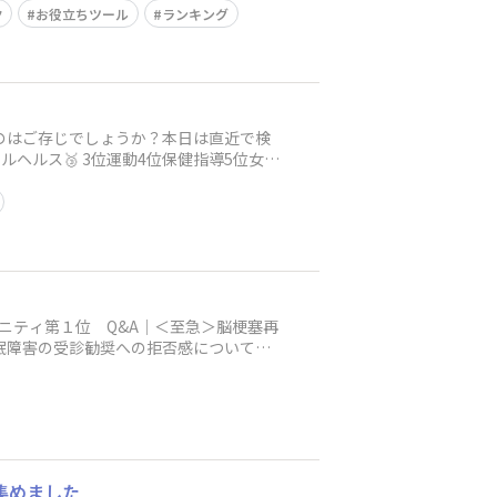
ク
お役立ちツール
ランキング
るのはご存じでしょうか？本日は直近で検
ルヘルス🥉 3位運動4位保健指導5位女性
ニティ第１位 Q&A｜＜至急＞脳梗塞再
眠障害の受診勧奨への拒否感について■
集めました