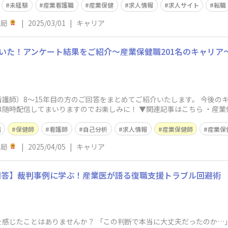
未経験
産業看護職
産業保健
求人情報
求人サイト
転職
務局
|
2025/03/01
|
キャリア
聞いた！アンケート結果をご紹介～産業保健職201名のキャリア
護師）8～15年目の方のご回答をまとめてご紹介いたします。 今後の
随時配信してまいりますのでお楽しみに！ ▼関連記事はこちら ・産
産業
職
保健師
看護師
自己分析
求人情報
産業保健師
産業保
務局
|
2025/04/05
|
キャリア
回答】裁判事例に学ぶ！産業医が語る復職支援トラブル回避術
を感じたことはありませんか？ 「この判断で本当に大丈夫だったのか…