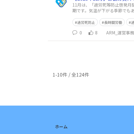
11月は、「過労死等防止啓発
期です。気温が下がる季節でも
ならではのテーマに対応できる
過労死防止
長時間労働
0
8
ARM_運営事
1-10件 / 全124件
ホーム