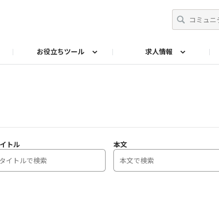
お役立ちツール
求人情報
ト
師
からの相談Q&A
イドブック
採用ご担当者
リーフレット
産業保健基礎講座
投票
法令チェック
交流イベント
産業医アドバンスト研
両立支援ガ
イトル
本文