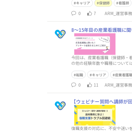
キャリア
保健師
看護師
0
7
ARM_運営事
8～15年目の産業看護職に
今回は、産業看護職（保健師・看
の他の経験年数や職種については
後の展望を聞いてみました！ ・
転職
キャリア
産業看護
0
11
ARM_運営事
【ウェビナー質問へ講師が
復職支援の対応に、不安や迷い