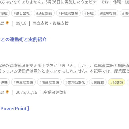
方は少なくありません。6月26日に実施したウェビナーでは、休職・
である佐
復職
試し出社
通勤訓練
休職者支援
休職
職場復帰
法
務局
|
09/18
|
両立支援・復職支援
医との連携術と実例紹介
職場の健康管理を支える上で欠かせません。しかし、専属産業医と嘱託
知っている保健師は意外と少ないかもしれません。本記事では、産業医
成功するコツをご
種連携
専属産業医
嘱託産業医
業務効率化
看護職
保健師
務局
|
2025/01/16
|
産業保健体制
werPoint】