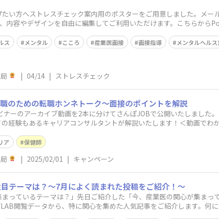
げたい方へストレスチェック案内用のポスターをご用意しました。メー
すので、内容やデザインを自由に編集してご利用いただけます。こちらからPow
ルス
メンタル
こころ
産業医面接
面接指導
メンタルヘルス
務局
|
04/14
|
ストレスチェック
保健職のための転職ホンネトーク～面接のポイントを解説
ウェビナーのアーカイブ動画を2本に分けてさんぽJOBで公開いたしまし
ての経験もあるキャリアコンサルタントが解説いたします！＜動画でわか
リア
保健師
務局
|
2025/02/01
|
キャンペーン
目テーマは？～7月によく読まれた投稿をご紹介！～
集まっているテーマは？」先日ご紹介した「今、産業医の関心が集まって
んぽLAB閲覧データから、特に関心を集めた人気記事をご紹介します。何
いただ