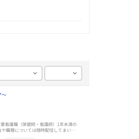
ア～
産業看護職（保健師・看護師）1年未満の
数や職種については随時配信してまいり