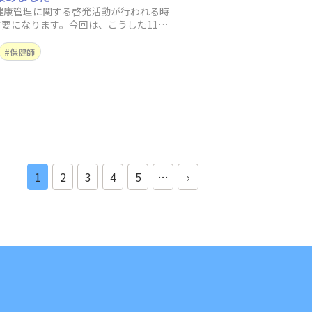
健康管理に関する啓発活動が行われる時
要になります。今回は、こうした11月
保健師
1
2
3
4
5
…
›