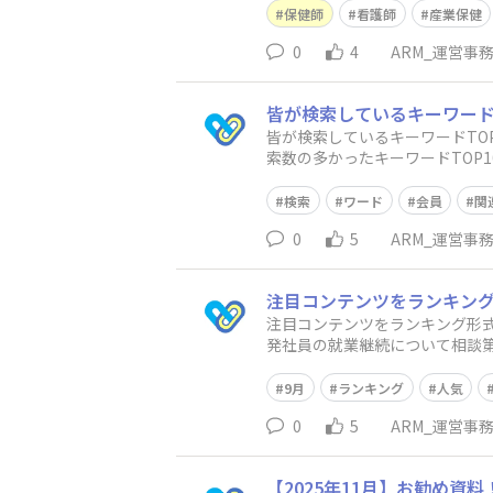
保健師
看護師
産業保健
0
4
ARM_運営事
皆が検索しているキーワード
皆が検索しているキーワードTO
索数の多かったキーワードTOP1
の健康6位健康経営7位
検索
ワード
会員
関
0
5
ARM_運営事
注目コンテンツをランキン
注目コンテンツをランキング形式
発社員の就業継続について相談第
学習コンテン
9月
ランキング
人気
0
5
ARM_運営事
【2025年11月】お勧め