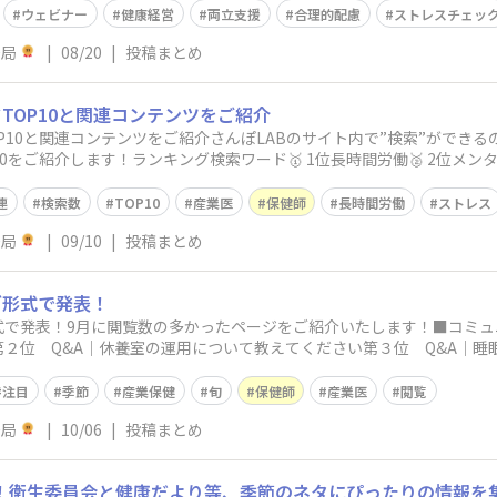
ウェビナー
健康経営
両立支援
合理的配慮
ストレスチェッ
務局
|
08/20
|
投稿まとめ
TOP10と関連コンテンツをご紹介
P10と関連コンテンツをご紹介さんぽLABのサイト内で”検索”ができ
0をご紹介します！ランキング検索ワード🥇 1位長時間労働🥈 2位メンタ
連
検索数
TOP10
産業医
保健師
長時間労働
ストレス
務局
|
09/10
|
投稿まとめ
グ形式で発表！
で発表！9月に閲覧数の多かったページをご紹介いたします！■コミュ
２位 Q&A｜休養室の運用について教えてください第３位 Q&A｜睡
注目
季節
産業保健
旬
保健師
産業医
閲覧
務局
|
10/06
|
投稿まとめ
資料！衛生委員会と健康だより等、季節のネタにぴったりの情報を