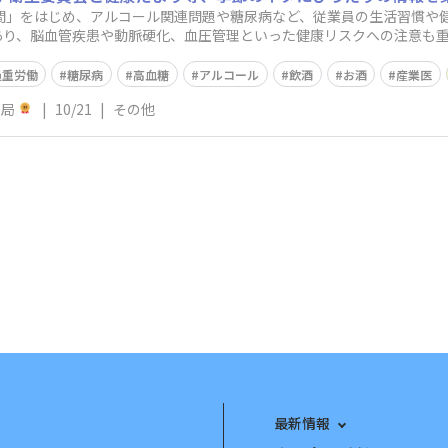
月間」をはじめ、アルコール関連問題や糖尿病など、従業員の生活習慣や
あり、脳血管疾患や動脈硬化、血圧管理といった健康リスクへの注意も重
おすすめ資料
過重労働
糖尿病
高血糖
アルコール
飲酒
お酒
産業医
務局
|
10/21
|
その他
最新情報