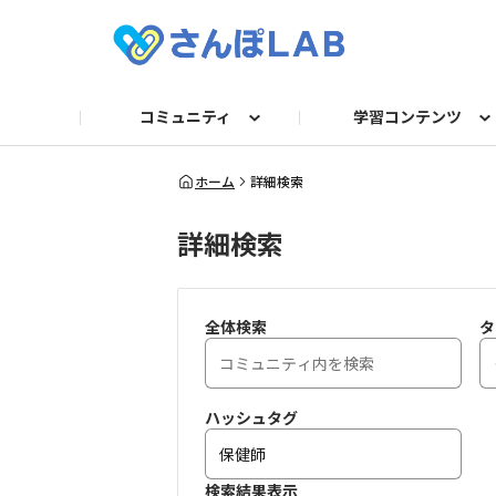
コミュニティ
学習コンテンツ
自己紹介
セミナー
衛生講話資料
求人TOP
法令／旬ネタ
お困りごとQ＆A
動画
産業医
フォーマット/テンプレー
運営からのお知らせ
記事
保健師・看護
人事
ガ
ホーム
詳細検索
詳細検索
全体検索
タ
ハッシュタグ
検索結果表示