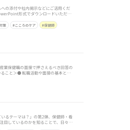
ルへの添付や社内掲示などにご活用くだ
erPoint形式でダウンロードいただけ
対策
こころのケア
保健師
た。産業保健職の面接で押さえるべき回答の
ること＞● 転職活動や面接の基本と
いるテーマは？」の第2弾、保健師・看
に注目しているのかを知ることで、日々の