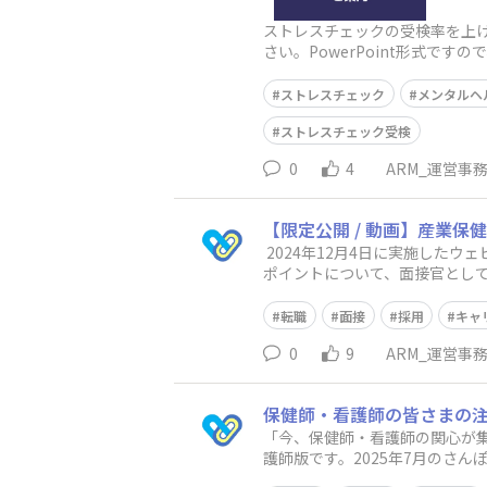
ストレスチェックの受検率を上
さい。PowerPoint形式で
ます。ストレスチェック制度
ストレスチェック
メンタルヘ
ストレスチェック受検
0
4
ARM_運営事
【限定公開 / 動画】産業
2024年12月4日に実施した
ポイントについて、面接官とし
は？● よくある面接質
転職
面接
採用
キャ
0
9
ARM_運営事
保健師・看護師の皆さまの注
「今、保健師・看護師の関心が
護師版です。2025年7月のさ
業務や知識整理のヒントにして