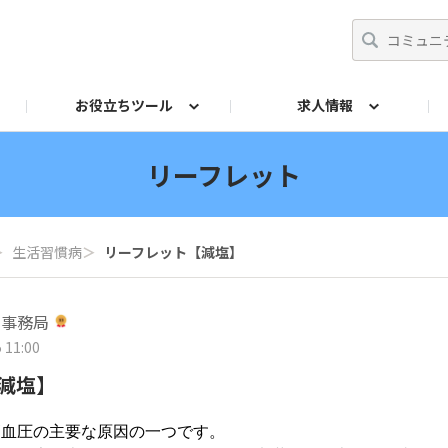
お役立ちツール
求人情報
ト
師
からの相談Q&A
イドブック
採用ご担当者
リーフレット
産業保健基礎講座
投票
法令チェック
交流イベント
産業医アドバンスト研
両立支援ガ
リーフレット
＞
生活習慣病
＞
リーフレット【減塩】
営事務局
 11:00
減塩】
高血圧の主要な原因の一つです。