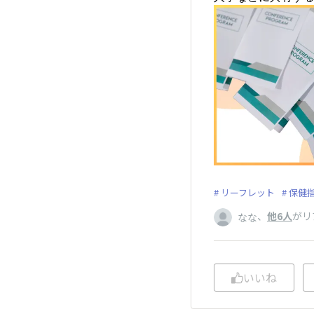
リーフレット
保健
、
他6人
がリ
なな
いいね