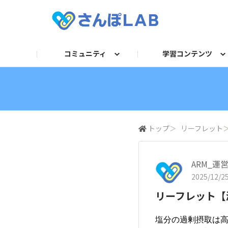
コミュニティ
学習コンテンツ
自己紹介
セミナー
衛生講話資料
求人TOP
法令／旬ネタ
お困りごとQ＆A
動画
産業医
フォーマット/テンプレー
運営からのお知らせ
記事
保健師・看護
人事
ガ
トップ
＞
リーフレット
ARM_運
2025/12/25
リーフレット【
塩分の過剰摂取は