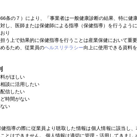
第66条の７）により、「事業者は一般健康診断の結果、特に健
に対し、医師または保健師による指導（保健指導）を行うよう
ており
を担う上で効果的に保健指導を行うことは産業保健において重
進めるため、従業員の
ヘルスリテラシー
向上に使用できる資料
利
資料がほしい
康相談に活用したい
内配信したい
けど時間がない
がない
保健指導の際に従業員より聴取した情報は個人情報に該当し、
ことはできません。 個人情報は適切に管理・活用してきまし