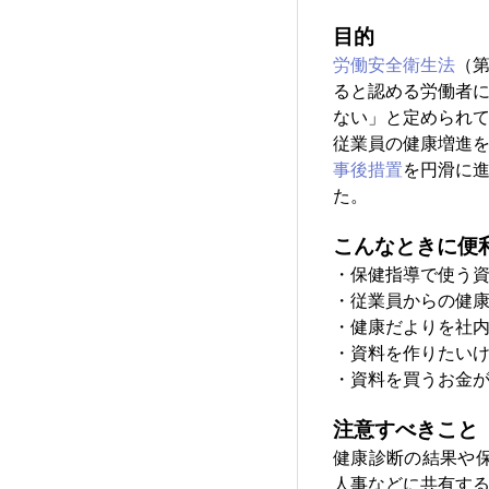
目的
労働安全衛生法
（
ると認める労働者
ない」と定められ
従業員の健康増進
事後措置
を円滑に
た。
こんなときに便
・保健指導で使う
・従業員からの健
・健康だよりを社
・資料を作りたい
・資料を買うお金
注意すべきこと
健康診断の結果や
人事などに共有する