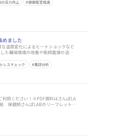
織の活力向上
健康経営推進
集めました
激な温度変化によるヒートショックなど
にした職場環境の改善や医師面接の活用
トレスチェック
集団分析
利用ください！※PDF資料はさんぽLA
局 保健師さんぽLABのリーフレット社