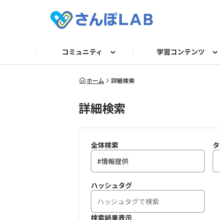
コミュニティ
学習コンテンツ
自己紹介
セミナー
衛生講話資料
求人TOP
法令／旬ネタ
お困りごとQ＆A
動画
産業医
フォーマット/テンプレー
運営からのお知らせ
記事
保健師・看護
人事
ガ
ホーム
詳細検索
詳細検索
全体検索
タ
ハッシュタグ
検索結果表示