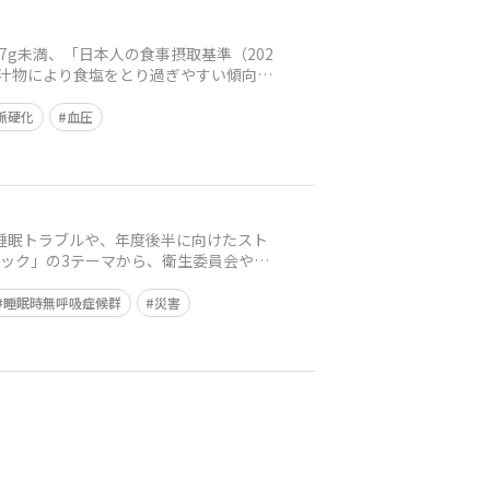
g未満、「日本人の食事摂取基準（202
料や汁物により食塩をとり過ぎやすい傾向が
脈硬化
血圧
ェック」の3テーマから、衛生委員会や健
睡眠時無呼吸症候群
災害