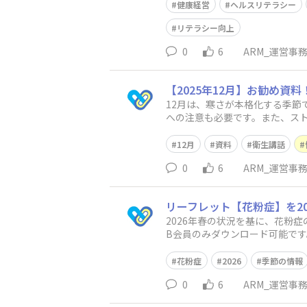
健康経営
ヘルスリテラシー
リテラシー向上
0
6
ARM_運営事
【2025年12月】お勧め
12月は、寒さが本格化する季
への注意も必要です。また、ス
など、従業員の心身の健康を支
12月
資料
衛生講話
0
6
ARM_運営事
リーフレット【花粉症】を2
2026年春の状況を基に、花粉
B会員のみダウンロード可能です
内啓発や保健指導などにご活用
花粉症
2026
季節の情報
0
6
ARM_運営事