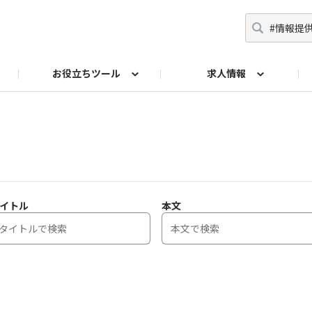
お役立ちツール
求人情報
ト
師
からの相談Q&A
イドブック
採用ご担当者
リーフレット
産業保健基礎講座
投票
法令チェック
交流イベント
産業医アドバンスト研
両立支援ガ
イトル
本文