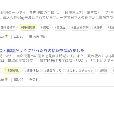
原因の一つです。食塩摂取の目標は、「健康日本21（第三次）」で1日7
未満、成人女性6.5g未満とされています。一方で日本人の食生活は調味
保健指導資料
情報提供
減塩
高血圧
生活習慣病
食事
動
務局
|
12/25
|
生活習慣病
会と健康だよりにぴったりの情報を集めました
は「職場の災害対策」「睡眠時無呼吸症候群（SAS）」「ストレスチ
情報提供
啓発活動
健康だより
ストレスチェック
睡眠
務局
|
08/04
|
その他