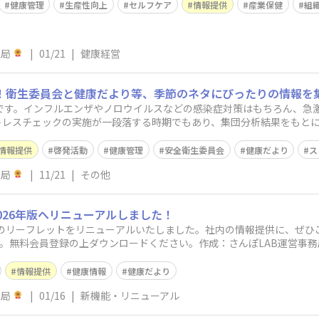
健康管理
生産性向上
セルフケア
情報提供
産業保健
組
務局
|
01/21
|
健康経営
資料！衛生委員会と健康だより等、季節のネタにぴったりの情報を
節です。インフルエンザやノロウイルスなどの感染症対策はもちろん、急
トレスチェックの実施が一段落する時期でもあり、集団分析結果をもと
える取り組みも
情報提供
啓発活動
健康管理
安全衛生委員会
健康だより
ス
務局
|
11/21
|
その他
026年版へリニューアルしました！
症のリーフレットをリニューアルいたしました。社内の情報提供に、ぜひご
。無料会員登録の上ダウンロードください。作成：さんぽLAB運営事務
い
情報提供
健康情報
健康だより
務局
|
01/16
|
新機能・リニューアル