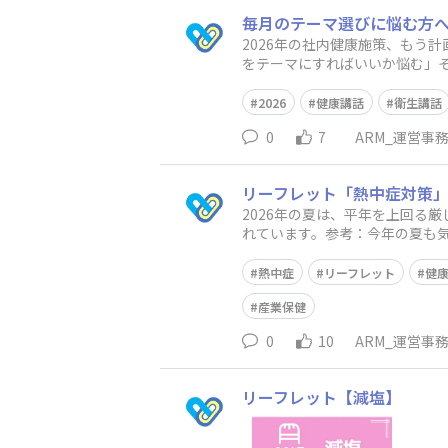
毎月のテーマ選びに悩む方へ
2026年の社内健康施策、もう
をテーマにすればいいか悩む」
レットをまとめてご用意してい
2026
健康講話
衛生講話
0
7
ARM_運営事
リーフレット「熱中症対策」
2026年の夏は、平年を上回る
れています。参考：​今年の夏も
た。従業員への情報提供や健康
熱中症
リーフレット
健
産業保健
0
10
ARM_運営事
リーフレット【減塩】