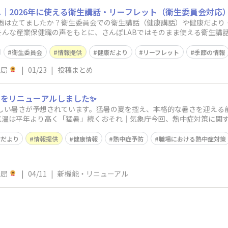
｜2026年に使える衛生講話・リーフレット（衛生委員会対応
計画は立てましたか？衛生委員会での衛生講話（健康講話）や健康だより
そんな産業保健職の声をもとに、さんぽLABではそのまま使える衛生講
ます。テー
衛生委員会
情報提供
健康だより
リーフレット
季節の情報
務局
|
01/23
|
投稿まとめ
をリニューアルしました✨
厳しい暑さが予想されています。猛暑の夏を控え、本格的な暑さを迎える
気温は平年より高く「猛暑」続くおそれ｜気象庁​今回、熱中症対策に関
だよりに
康だより
情報提供
健康情報
熱中症予防
職場における熱中症対策
務局
|
04/11
|
新機能・リニューアル