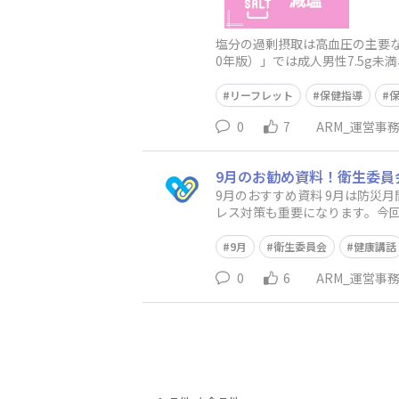
塩分の過剰摂取は高血圧の主要な
0年版）」では成人男性7.5g
あります。本リーフレットで
リーフレット
保健指導
0
7
ARM_運営事
9月のお勧め資料！衛生委員
9月のおすすめ資料 9月は防災月間であり、自然災害への備えを見直す時期です。また、夏の疲れによる睡眠トラブルや、年度後半に向けたスト
レス対策も重要になります。今回
康だよりで活用しやすい資料を
9月
衛生委員会
健康講話
0
6
ARM_運営事