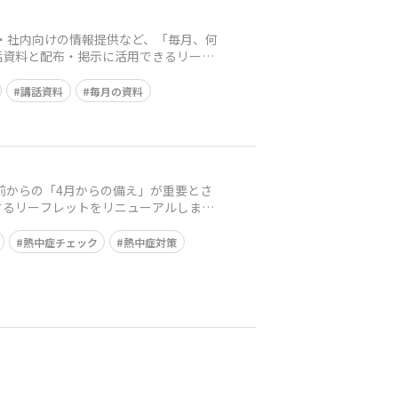
）
・社内向けの情報提供など、「毎月、何
話資料と配布・掲示に活用できるリーフ
講話資料
毎月の資料
前からの「4月からの備え」が重要とさ
するリーフレットをリニューアルしまし
熱中症チェック
熱中症対策