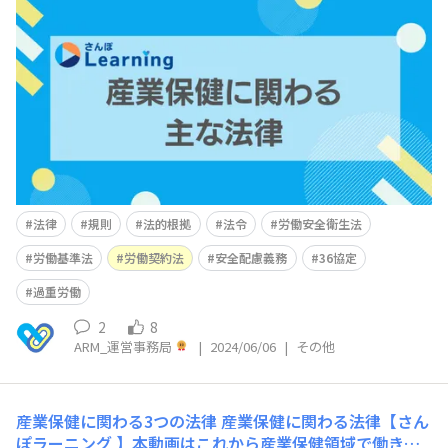
づくりを目的としており、労働災害や職業性疾病の予防・
生産性の向上につながる幅広い取り組みです。 つまり、
働く人や組織を対象としており、これらについて定めてい
る法令（法律、命令、公示・告示、通達など）について知
っておくことは必要不可欠です。
法律
規則
法的根拠
法令
労働安全衛生法
労働基準法
労働契約法
安全配慮義務
36協定
過重労働
2
8
ARM_運営事務局
|
2024/06/06
|
その他
産業保健に関わる3つの法律
産業保健に関わる法律【さん
ぽラーニング 】本動画はこれから産業保健領域で働きた