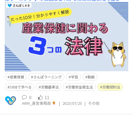
い方向けに、10分で産業保健の概要を学んでいただくこ
とができる内容となっています。今回の動画では産業保健
に関わる法律である、労働基準法・労働安全衛生法・労働
契約法の3つの法律について分かりやすく解説していま
す。本動画もこれ
産業保健
さんぽラーニング
学習
動画
10分で学べる
労働基準法
労働安全衛生法
労働契約法
0
11
ARM_運営事務局
|
2023/07/25
|
その他