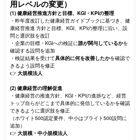
用レベルの変更）
(1) 健康経営推進方針と目標、KGI・KPIの整理
・昨年度改訂した健康経営ガイドブックに基づき、健
康経営推進 方針と⽬標、KGI、KPIの整理に沿い、設
問と選択肢を改訂
・企業の⽬標・KGIへの検証に
誰が関与しているか
を
確認する設問を追加
・検証結果を受けて
具体的に何を改善したか
を確認で
きるよう設問を修正
👉
大規模法人
(2) 健康経営の理解促進
・健康経営の推進方針、KGI・KPIの進捗など、経営
トップ自らがどこまで具体的に発信しているかを確認
できるように選択肢を修正
（ホワイト500認定要件、中小はブライト500設問に
追加）
👉
大規模・中小規模法人