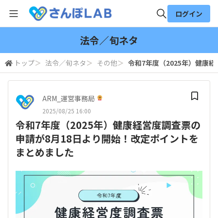
ログイン
全体検索
法令／旬ネタ
トップ
＞
法令／旬ネタ
＞
その他
＞
令和7年度（2025年）健康
検索
ARM_運営事務局
2025/08/25 16:00
令和7年度（2025年）健康経営度調査票の
申請が8月18日より開始！改定ポイントを
まとめました