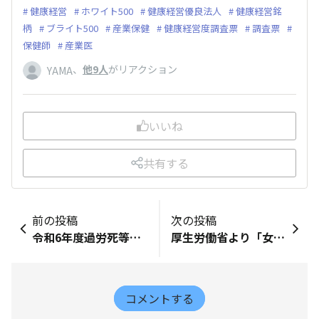
健康経営
ホワイト500
健康経営優良法人
健康経営銘
柄
ブライト500
産業保健
健康経営度調査票
調査票
保健師
産業医
、
他9人
がリアクション
YAMA
いいね
共有する
前の投稿
次の投稿
令和6年度過労死等の労災補償状況を解説｜精神障害の労災認定は過去最多
厚生労働省より「女性特有の健康課題に関する問診に係る健診機関実施マニュアル」が公表されました
コメントする