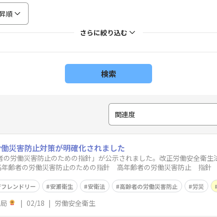
昇順
さらに絞り込む
検索
関連度
労働災害防止対策が明確化されました
齢者の労働災害防止のための指針」が公示されました。改正労働安全衛生
高年齢者の労働災害防止のための指針 高年齢者の労働災害防止 指針
指針の目的（
ジフレンドリー
安瀬衛生
安衛法
高齢者の労働災害防止
労災
務局
|
02/18
|
労働安全衛生