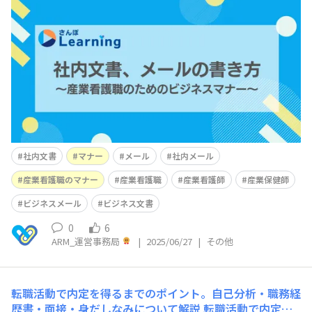
に迷ったことはありませんか？ 本記事では、件名の付け
方・宛名の書き方・伝わる文章構成など、失礼にならず、
効率的に伝えるビジネス文書の基本を具体例付きで解説し
ます。議事録や通知文、依頼メールなど、すぐに活用でき
る内容です。特に社内ルールに合わせたポイントや、避け
たいNG
社内文書
マナー
メール
社内メール
産業看護職のマナー
産業看護職
産業看護師
産業保健師
ビジネスメール
ビジネス文書
0
6
ARM_運営事務局
|
2025/06/27
|
その他
転職活動で内定を得るまでのポイント。自己分析・職務経
歴書・面接・身だしなみについて解説
転職活動で内定を