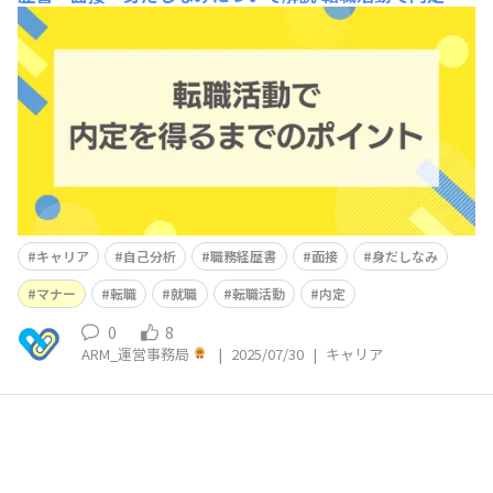
得るまでには、情報収集・自己分析➡求人情報の収集➡応
募書類の準備➡求人への応募・面接➡内定、といったステ
ップが必要となります。今回はそれぞれのポイントをまと
めましたので、是非参考にしてみてください。 【目次】
1.自己分析 2.職務経歴書 3.面接対策 4.身だしなみ
キャリア
自己分析
職務経歴書
面接
身だしなみ
マナー
転職
就職
転職活動
内定
0
8
ARM_運営事務局
|
2025/07/30
|
キャリア