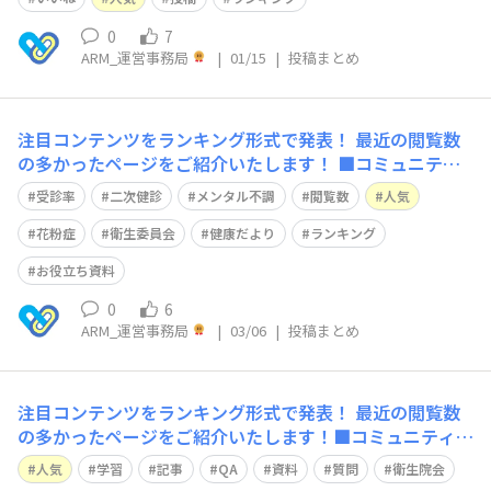
んがどんなテーマに関心を寄せているのか——その“傾
向”がひと目で分かります。ぜひ、情報収集や日々の業務
0
7
ARM_運営事務局
|
01/15
|
投稿まとめ
のヒントとしてご活用ください。💬コミュニティランキン
グコンテンツ🥇 1位Q&A｜【質
注目コンテンツをランキング形式で発表！
最近の閲覧数
の多かったページをご紹介いたします！ ■コミュニティ
第１位 Q&A｜メンタル不調で休職している社員との連
受診率
二次健診
メンタル不調
閲覧数
人気
絡の取り方について第２位 Q&A｜二次健診の受診率の
考え方第３位 Q&A｜うつ病で休職中の社員への対応に
花粉症
衛生委員会
健康だより
ランキング
関する相談■学習コンテンツ第１位 記事｜【20
お役立ち資料
0
6
ARM_運営事務局
|
03/06
|
投稿まとめ
注目コンテンツをランキング形式で発表！
最近の閲覧数
の多かったページをご紹介いたします！■コミュニティ第
１位 Q&A｜メンタル不調で何度も休職を繰り返す社員
人気
学習
記事
QA
資料
質問
衛生院会
について第２位 Q&A｜【質問箱より】定期健康診断の