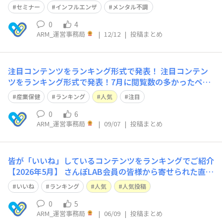
聴力検査について第３位 Q&A｜トラウマがあるといっ
セミナー
インフルエンザ
メンタル不調
て健診を受診しない従業員■学習コンテンツ第１位 記事
0
4
｜【
ARM_運営事務局
|
12/12
|
投稿まとめ
注目コンテンツをランキング形式で発表！
注目コンテン
ツをランキング形式で発表！7月に閲覧数の多かったペー
ジをご紹介いたします！■コミュニティ第１位 Q&A｜
産業保健
ランキング
人気
注目
面談の個人情報について第２位 Q&A｜産業保健師を目
指すには、何を準備すればよいでしょうか第３位 Q&A
0
6
ARM_運営事務局
|
09/07
|
投稿まとめ
｜出向者の健康診断に関して■学習コンテンツ第１位 記
事｜
皆が「いいね」しているコンテンツをランキングでご紹介
【2026年5月】
さんぽLAB会員の皆様から寄せられた直近
1ヶ月の「いいね」をランキング形式でまとめました！い
いいね
ランキング
人気
人気投稿
ま、現場の皆さんがどんなテーマに関心を寄せているのか
——その“傾向”がひと目で分かります。ぜひ、情報収集や
0
5
ARM_運営事務局
|
06/09
|
投稿まとめ
日々の業務のヒントとしてご活用ください。💬コミュニテ