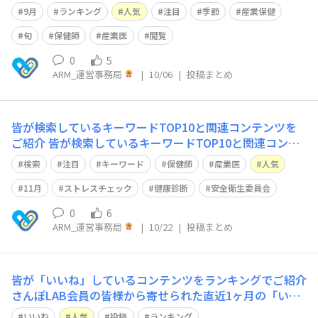
ジをご紹介いたします！■コミュニティ第１位 Q&A｜
9月
ランキング
人気
注目
季節
産業保健
＜至急＞脳梗塞再発社員の就業継続について相談第２位
Q&A｜休養室の運用について教えてください第３位 Q&
旬
保健師
産業医
閲覧
A｜睡眠障害の受診勧奨への拒否感について■学習コンテ
0
5
ン
ARM_運営事務局
|
10/06
|
投稿まとめ
皆が検索しているキーワードTOP10と関連コンテンツを
ご紹介
皆が検索しているキーワードTOP10と関連コンテ
ンツをご紹介さんぽLABのサイト内で”検索”ができるのは
検索
注目
キーワード
保健師
産業医
人気
ご存じでしょうか？本日は直近で検索数の多かったキーワ
ードTOP10をご紹介します！ランキング検索ワード🥇 1位
11月
ストレスチェック
健康診断
安全衛生委員会
ストレスチェック🥈 2位健康診断🥉 3位安全衛生委員会4
0
6
位復職支援5位感染症6位長時間
ARM_運営事務局
|
10/22
|
投稿まとめ
皆が「いいね」しているコンテンツをランキングでご紹介
さんぽLAB会員の皆様から寄せられた直近1ヶ月の「いい
ね」をランキング形式でまとめました！いま、現場の皆さ
いいね
人気
投稿
ランキング