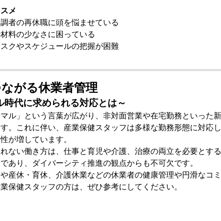
ススメ
不調者の再休職に頭を悩ませている
断材料の少なさに困っている
タスクやスケジュールの把握が困難
つながる休業者管理
ル時代に求められる対応とは～
ーマル」という言葉が広がり、非対面営業や在宅勤務といった
ます。これに伴い、産業保健スタッフは多様な勤務形態に対応
要性が増しています。
われない働き方は、仕事と育児や介護、治療の両立を必要とす
トであり、ダイバーシティ推進の観点からも不可欠です。
中や産休・育休、介護休業などの休業者の健康管理や円滑なコ
産業保健スタッフの方は、ぜひ参考にしてください。