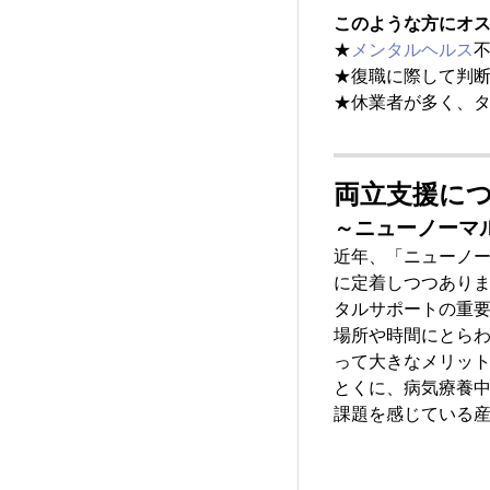
このような方にオ
★
メンタルヘルス
★復職に際して判
★休業者が多く、
両立支援に
～ニューノーマ
近年、「ニューノ
に定着しつつあり
タルサポートの重
場所や時間にとら
って大きなメリッ
とくに、病気療養
課題を感じている