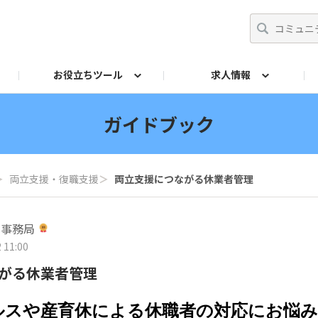
お役立ちツール
求人情報
ト
師
からの相談Q&A
イドブック
採用ご担当者
リーフレット
産業保健基礎講座
投票
法令チェック
交流イベント
産業医アドバンスト研
両立支援ガ
ガイドブック
＞
両立支援・復職支援
＞
両立支援につながる休業者管理
営事務局
 11:00
がる休業者管理
ルスや産育休による休職者の対応にお悩み