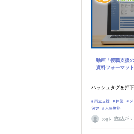
動画「復職支援
資料フォーマッ
ハッシュタグを押下
両立支援
休業
メ
保健
人事労務
、
他8人
がリ
togi