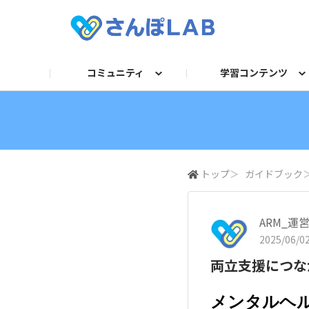
コミュニティ
学習コンテンツ
自己紹介
セミナー
衛生講話資料
求人TOP
法令／旬ネタ
お困りごとQ＆A
動画
産業医
フォーマット/テンプレー
運営からのお知らせ
記事
保健師・看護
人事
ガ
トップ
＞
ガイドブック
ARM_運
2025/06/02
両立支援につな
メンタルヘ