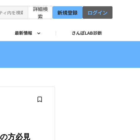
詳細検
新規登録
ログイン
索
最新情報
さんぽLAB診断
修会
イド
サービス
の方必見