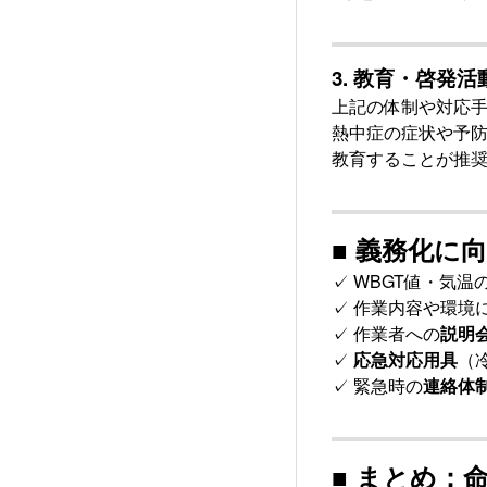
3.
教育・啓発活
上記の体制や対応
熱中症の症状や予
教育することが推
■ 義務化に
✓ WBGT値・気温
✓ 作業内容や環境
✓ 作業者への
説明
✓
応急対応用具
（
✓ 緊急時の
連絡体
■ まとめ：