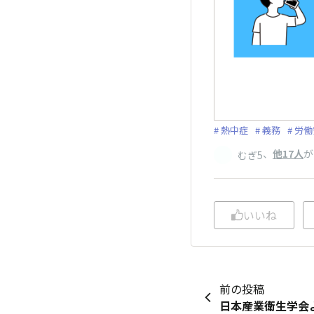
熱中症
義務
労働
、
他17人
が
むぎ5
いいね
前の投稿