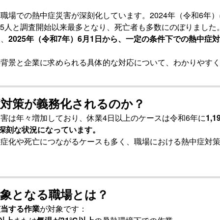
職場での熱中症災害が深刻化しています。2024年（令和6年
195人と調査開始以来最多となり、死亡者も多数にのぼりました
け、
2025年（令和7年）6月1日から、一定の条件下での熱中症
の背景と企業に求められる具体的な対応について、わかりやす
症対策が義務化されるのか？
害は年々増加しており、休業4日以上のケースは令和6年に
1,1
と深刻な状況になっています。
重症化や死亡につながるケースも多く、職場における熱中症対
対象となる職場とは？
該当する作業
が対象です：