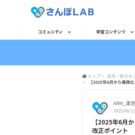
コミュニティ
学習コンテンツ
自己紹介
セミナー
衛生講話資料
求人TOP
法令／旬ネタ
お困りごとQ＆A
動画
産業医
フォーマット/テンプレー
運営からのお知らせ
記事
保健師・看護
人事
ガ
トップ
＞
法令／旬ネタ
＞
【2025年6月から義
ARM_運
2025/06/13
【2025年6
改正ポイント