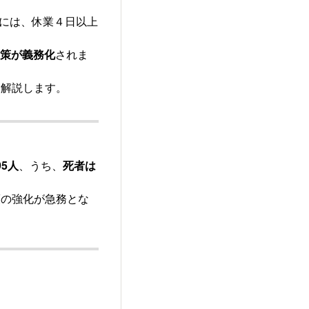
）には、休業４日以上
。
対策が義務化
されま
く解説します。
95人
、うち、
死者は
策の強化が急務とな