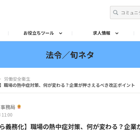
お役立ちツール
求人情報
ト
師
からの相談Q&A
イドブック
採用ご担当者
リーフレット
産業保健基礎講座
投票
法令チェック
交流イベント
産業医アドバンスト研
両立支援ガ
法令／旬ネタ
＞
労働安全衛生
務化】職場の熱中症対策、何が変わる？企業が押さえるべき改正ポイント
営事務局
 11:00
月から義務化】職場の熱中症対策、何が変わる？企業