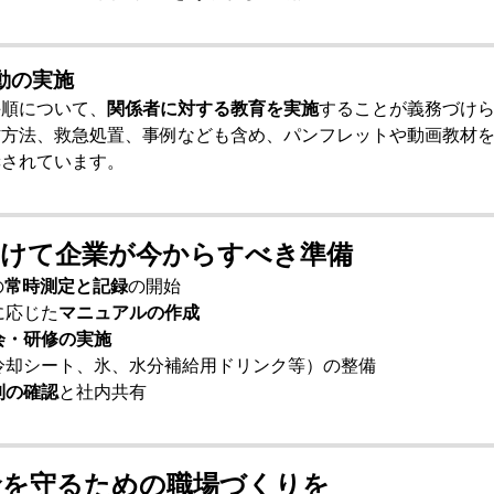
動の実施
手順について、
関係者に対する教育を実施
することが義務づけ
防方法、救急処置、事例なども含め、パンフレットや動画教材
奨されています。
向けて企業が今からすべき準備
の
常時測定と記録
の開始
に応じた
マニュアルの作成
会・研修の実施
冷却シート、氷、水分補給用ドリンク等）の整備
制の確認
と社内共有
命を守るための職場づくりを