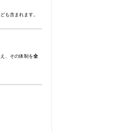
なども含まれます。
整え、その体制を
全
：