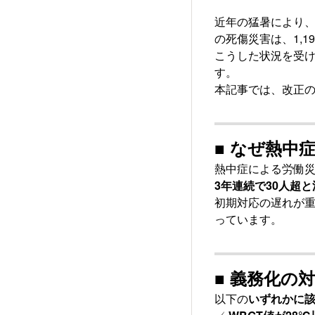
近年の猛暑により、
の死傷災害は、1,
こうした状況を受
す。
本記事では、改正
■ なぜ熱中
熱中症による労働災
3年連続で30人超
初期対応の遅れが
っています。
■ 義務化の
以下の
いずれかに