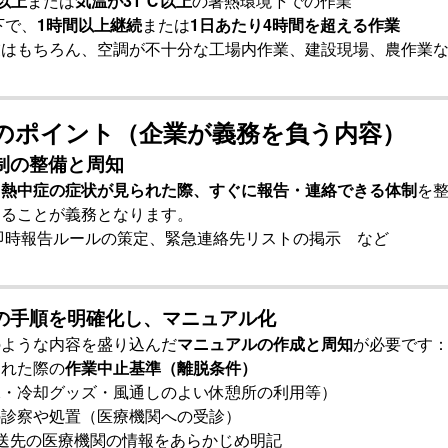
以上
または
気温が31℃以上
の暑熱環境下での作業
下で、
1時間以上継続
または
1日あたり4時間を超える作業
業はもちろん、空調が不十分な工場内作業、建設現場、農作業
つのポイント（企業が義務を負う内容）
制の整備と周知
に
熱中症の症状が見られた際、すぐに報告・連絡できる体制
を
することが義務となります。
即時報告ルールの策定、緊急連絡先リストの掲示 など
の手順を明確化し、マニュアル化
のような内容を盛り込んだ
マニュアルの作成と周知
が必要です
られた際の
作業中止基準（離脱条件）
水・冷却グッズ・風通しのよい休憩所の利用等）
の診察や処置（医療機関への受診）
送先の医療機関の情報をあらかじめ明記