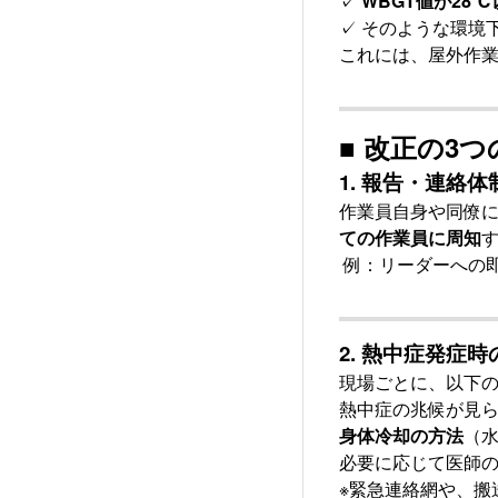
✓
WBGT値が28℃
✓
そのような環境
これには、屋外作
■ 改正の3
1.
報告・連絡体
作業員自身や同僚
ての作業員に周知
例：リーダーへの
2.
熱中症発症時
現場ごとに、以下
熱中症の兆候が見
身体冷却の方法
（
必要に応じて医師
※緊急連絡網や、搬