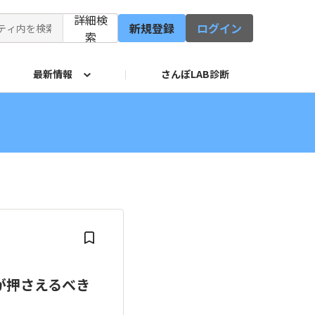
詳細検
新規登録
ログイン
索
最新情報
さんぽLAB診断
修会
イド
サービス
が押さえるべき