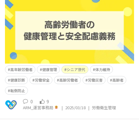
働災害のリスクも高まっています。特に60歳以上の労働者
では、転倒や墜落による事故が若年層よりも大幅に多く、
健康状態の影響で休業期間が長期化する傾向にあります。
こうした状況を踏まえ、企業には高年齢労働者の安全管理
と健康維持を考慮した対
高年齢労働者
健康管理
シニア世代
体力維持
健康診断
労働安全
高齢労働者
労働災害
高齢者
転倒防止
0
9
ARM_運営事務局
|
2025/03/18
|
労働衛生管理