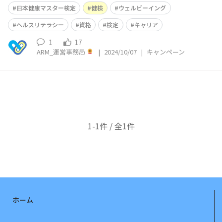
格」で受検できるようになりました！会員登録時にさんぽ
日本健康マスター検定
健検
ウェルビーイング
LABの団体コードを入力すると、限定価格で受検すること
が可能です。日本健康マスター検定【健検】とは日本健康
ヘルスリテラシー
資格
検定
キャリア
マスター検定【健検】は、最新の健康情報に基づくヘルス
1
17
リテラシーを学び、資格を習得できる検定
ARM_運営事務局
|
2024/10/07
|
キャンペーン
1-1件 / 全1件
ホーム