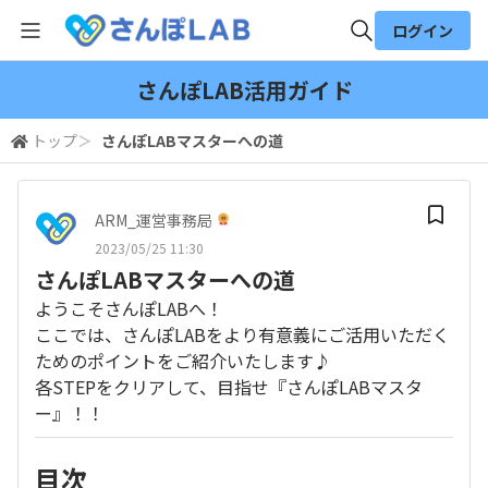
ログイン
全体検索
さんぽLAB活用ガイド
トップ
＞
さんぽLABマスターへの道
検索
ARM_運営事務局
2023/05/25 11:30
さんぽLABマスターへの道
ようこそさんぽLABへ！
ここでは、さんぽLABをより有意義にご活用いただく
ためのポイントをご紹介いたします♪
各STEPをクリアして、目指せ『さんぽLABマスタ
ー』！！
目次