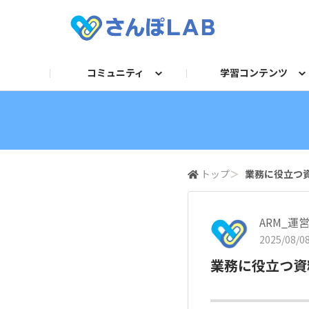
コミュニティ
学習コンテンツ
自己紹介
セミナー
衛生講話資料
求人TOP
法令／旬ネタ
お困りごとQ＆A
動画
産業医
フォーマット/テンプレー
運営からのお知らせ
記事
保健師・看護
人事
ガ
トップ
＞
業務に役立つ
ARM_運
2025/08/08
業務に役立つ資