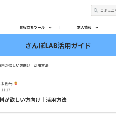
お役立ちツール
求人情報
ト
師
からの相談Q&A
イドブック
採用ご担当者
リーフレット
産業保健基礎講座
投票
法令チェック
交流イベント
産業医アドバンスト研
両立支援ガ
さんぽLAB活用ガイド
資料が欲しい方向け｜活用方法
営事務局
 11:17
料が欲しい方向け｜活用方法