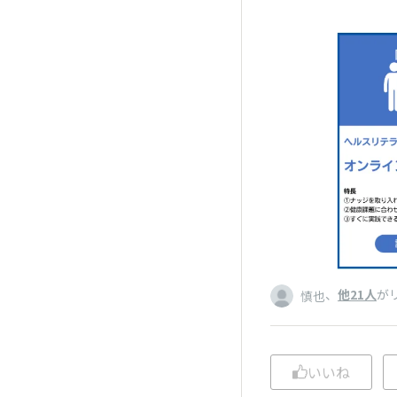
、
他21人
が
慎也
いいね