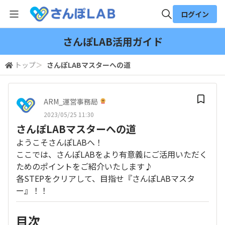
ログイン
全体検索
さんぽLAB活用ガイド
トップ
＞
さんぽLABマスターへの道
検索
ARM_運営事務局
2023/05/25 11:30
さんぽLABマスターへの道
ようこそさんぽLABへ！
ここでは、さんぽLABをより有意義にご活用いただく
ためのポイントをご紹介いたします♪
各STEPをクリアして、目指せ『さんぽLABマスタ
ー』！！
目次