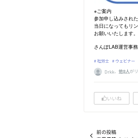
※ご案内
参加申し込みされた
当日になってもリン
お願いいたします
さんぽLAB運営事
社労士
ウェビナー
、
他8人
が
Drkk
いいね
前の投稿