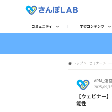
コミュニティ
学習コンテンツ
自己紹介
セミナー
衛生講話資料
求人TOP
法令／旬ネタ
お困りごとQ＆A
動画
産業医
フォーマット/テンプレー
運営からのお知らせ
記事
保健師・看護
人事
ガ
トップ
＞
セミナー
＞
一
ARM_運
2025/09/16
【ウェビナー】
能性