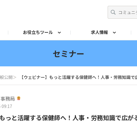
お役立ちツール
求人情報
ト
師
からの相談Q&A
イドブック
採用ご担当者
リーフレット
産業保健基礎講座
投票
法令チェック
交流イベント
産業医アドバンスト研
両立支援ガ
セミナー
般公開
＞
【ウェビナー】もっと活躍する保健師へ！人事・労務知識で
営事務局
 09:17
もっと活躍する保健師へ！人事・労務知識で広が