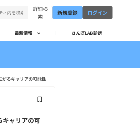
詳細検
新規登録
ログイン
索
最新情報
さんぽLAB診断
修会
イド
サービス
広がるキャリアの可能性
るキャリアの可