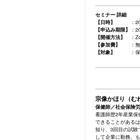
セミナー 詳細
【日時】
：2025
【申込み期限】
：2
【開催方法】
：Zo
【参加費】
：無
【対象】
：保健師
宗像かほり（む
保健師／社会保険
看護師歴2年産業保
できることがある
知り、3回目の試験
して企業に勤務。も